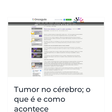
Neurologia
Agende sua Teleconsulta
Coluna
Consultas Presenciais
Tumor no cérebro; o que é e
como acontece
Dores
Tumor no cérebro; o
Mistérios do Cérebro
que é e como
acontece