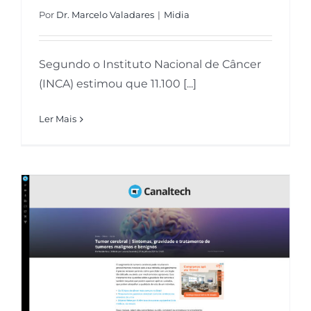
Inovação
Por
Dr. Marcelo Valadares
|
Midia
Segundo o Instituto Nacional de Câncer
Bem-estar
(INCA) estimou que 11.100 [...]
Ler Mais
Neuro Descomplicada
Tumor cerebral | Sintomas,
gravidade e tratamento de
tumores malignos e benignos