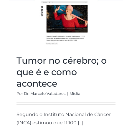
Tumor no cérebro; o que é e
como acontece
Tumor no cérebro; o
que é e como
acontece
Por
Dr. Marcelo Valadares
|
Midia
Segundo o Instituto Nacional de Câncer
(INCA) estimou que 11.100 [...]