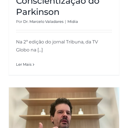
Conscientização do
Inovação
Parkinson
Por
Dr. Marcelo Valadares
|
Midia
Bem-estar
Na 2ª edição do jornal Tribuna, da TV
Globo na [...]
Neuro Descomplicada
Ler Mais
CNN Brasil | Tratamentos para
Parkinson: quais são as novas
opções no Brasil