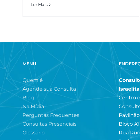
Ler Mais
MENU
ENDERE
Quem é
Consultó
Agende sua Consulta
Israelit
Blog
Centro d
Na Mídia
Consultó
Perguntas Frequentes
Pavilhão
Consultas Presenciais
Bloco A1
Glossário
Rua Rug