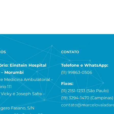
ÇOS
CONTATO
rio: Einstein Hospital
Telefone e WhatsApp:
a – Morumbi
(11) 99863-0506
e Medicina Ambulatorial –
Fixos:
rio 111
(11) 2151-1233 (São Paulo)
 Vicky e Joseph Safra –
(19) 3294-1470 (Campinas)
contato@marcelovaladar
gero Fasano, S/N