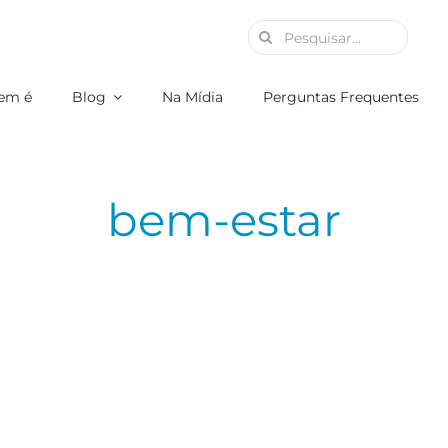
Buscar
resultados
para:
em é
Blog
Na Mídia
Perguntas Frequentes
bem-estar