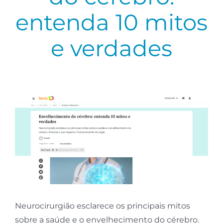
entenda 10 mitos
Neurologia
Agende sua Teleconsulta
e verdades
Coluna
Consultas Presenciais
Dores
Mistérios do Cérebro
Neurocirurgião esclarece os principais mitos
sobre a saúde e o envelhecimento do cérebro.