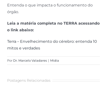
Inovação
Entenda o que impacta o funcionamento do
órgão.
Leia a matéria completa no TERRA acessando
Bem-estar
o link abaixo:
Terra – Envelhecimento do cérebro: entenda 10
mitos e verdades
Neuro Descomplicada
Por
Dr. Marcelo Valadares
|
Midia
Postagens Relacionadas