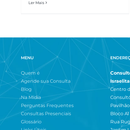
Ler Mais
MENU
ENDERE
Quem é
Consultó
Agende sua Consulta
Israelit
Blog
Centro d
Na Mídia
Consultó
Perguntas Frequentes
Pavilhão
Consultas Presenciais
Bloco A1
Glossário
Rua Rug
Links Úteis
Jardim L