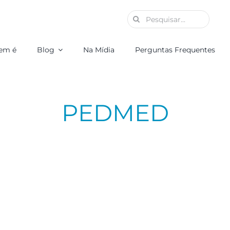
Buscar
resultados
para:
em é
Blog
Na Mídia
Perguntas Frequentes
PEDMED