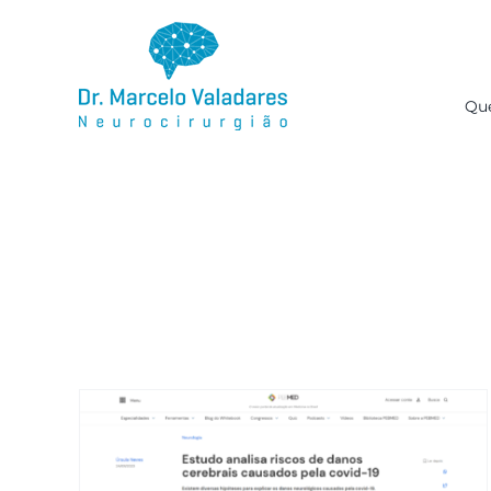
Ir
para
o
conteúdo
Qu
PEDMED – Estudo analisa
riscos de danos cerebrais