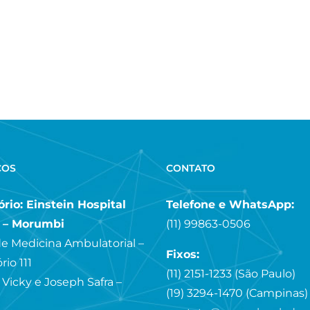
ÇOS
CONTATO
rio: Einstein Hospital
Telefone e WhatsApp:
a – Morumbi
(11) 99863-0506
e Medicina Ambulatorial –
Fixos:
rio 111
(11) 2151-1233 (São Paulo)
 Vicky e Joseph Safra –
(19) 3294-1470 (Campinas)