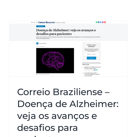
Neurologia
Agende sua Teleconsulta
Correio Braziliense – Doença de
Alzheimer: veja os avanços e
Coluna
Consultas Presenciais
desafios para pacientes
Dores
Correio Braziliense –
Doença de Alzheimer:
Mistérios do Cérebro
veja os avanços e
desafios para