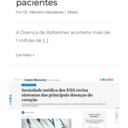
pacientes
Inovação
Por
Dr. Marcelo Valadares
|
Midia
A Doença de Alzheimer acomete mais de
Bem-estar
1 milhão de [...]
Ler Mais
Neuro Descomplicada
Correio Braziliense – Sociedade
médica dos EUA revisa sintomas
das principais doenças do
coração