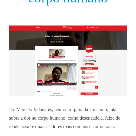
Neurologia
Agende sua Teleconsulta
Coluna
Consultas Presenciais
Dores
Dr. Marcelo Valadares, neurocirurgião da Unicamp, fala
Mistérios do Cérebro
sobre a dor no corpo humano, como desencadeia, faixa de
idade, sexo e quais as dores mais comuns e como tratar.