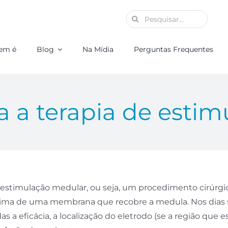
Buscar
resultados
para:
em é
Blog
Na Mídia
Perguntas Frequentes
a a terapia de esti
 estimulação medular, ou seja, um procedimento cirúrg
ima de uma membrana que recobre a medula. Nos dias se
a eficácia, a localização do eletrodo (se a região que 