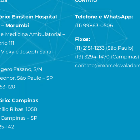
ÇOS
CONTATO
rio: Einstein Hospital
Telefone e WhatsApp:
a – Morumbi
(11) 99863-0506
e Medicina Ambulatorial –
Fixos:
rio 111
(11) 2151-1233 (São Paulo)
 Vicky e Joseph Safra –
(19) 3294-1470 (Campinas)
contato@marcelovaladar
gero Fasano, S/N
eonor, São Paulo – SP
53-120
ório: Campinas
ílio Ribas, 1058
 Campinas – SP
25-142