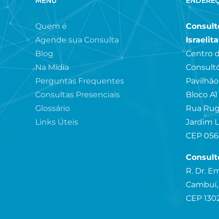
MENU
ENDERE
Quem é
Consultó
Agende sua Consulta
Israelit
Blog
Centro d
Na Mídia
Consultó
Perguntas Frequentes
Pavilhão
Consultas Presenciais
Bloco A1
Glossário
Rua Rug
Links Úteis
Jardim L
CEP 056
Consult
R. Dr. Em
Cambuí,
CEP 130