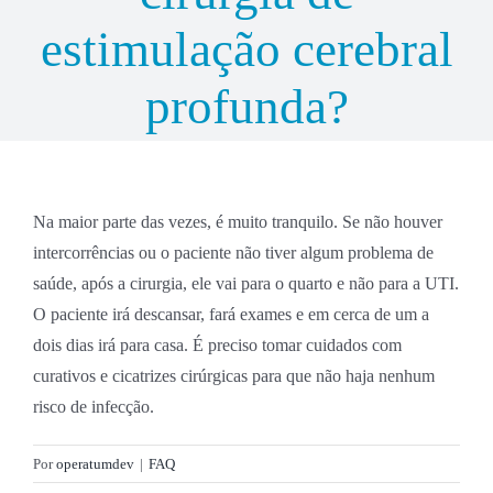
estimulação cerebral
Neurologia
Agende sua Teleconsulta
profunda?
Coluna
Consultas Presenciais
Na maior parte das vezes, é muito tranquilo. Se não houver
intercorrências ou o paciente não tiver algum problema de
saúde, após a cirurgia, ele vai para o quarto e não para a UTI.
Dores
O paciente irá descansar, fará exames e em cerca de um a
dois dias irá para casa. É preciso tomar cuidados com
curativos e cicatrizes cirúrgicas para que não haja nenhum
Mistérios do Cérebro
risco de infecção.
Por
operatumdev
|
FAQ