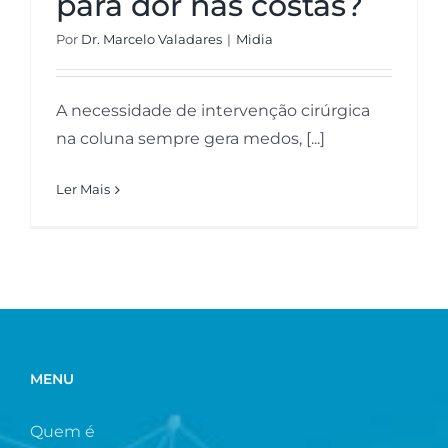
para dor nas costas?
Por
Dr. Marcelo Valadares
|
Midia
A necessidade de intervenção cirúrgica
na coluna sempre gera medos, [...]
Ler Mais
MENU
Quem é