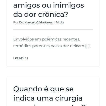
amigos ou inimigos
Inovação
da dor crônica?
Por
Dr. Marcelo Valadares
|
Midia
Bem-estar
Envolvidos em polêmicas recentes,
remédios potentes para a dor deixam [...]
Neuro Descomplicada
Ler Mais
Quando é que se indica uma
cirurgia para dor nas costas?
Quando é que se
indica uma cirurgia