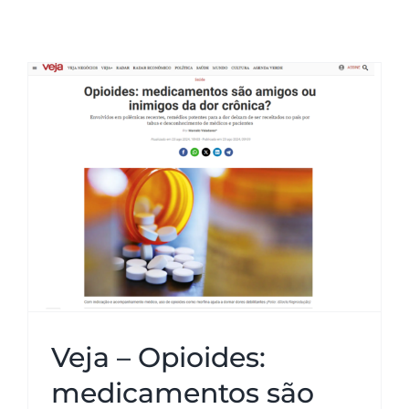
Neurologia
Agende sua Teleconsulta
Coluna
Consultas Presenciais
Veja – Opioides: medicamentos
são amigos ou inimigos da dor
crônica?
Dores
Mistérios do Cérebro
Veja – Opioides:
medicamentos são